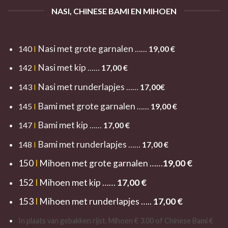
NASI, CHINESE BAMI EN MIHOEN
Nasi met grote garnalen
140
I
……
19
,00 €
Nasi met kip
142
I
……
17,00 €
Nasi met runderlapjes
143
I
……
17,00€
Bami met grote garnalen
145
I
……
19,00 €
Bami met kip
147
I
……
17,00 €
Bami met runderlapjes
148
I
……
17,00 €
150
I
Mihoen met grote garnalen ……
19,00 €
152
I
Mihoen met kip ……
17,00 €
153
I
Mihoen met runderlapjes …..
17,00 €
In plaats van gebakken rijst, Mihoen € 3.00 of Chinese Bami €