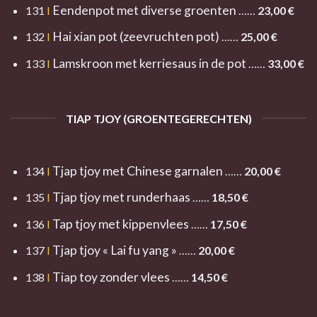
Eendenpot met diverse groenten
131
I
……
23
,00 €
Hai xian pot (zeevruchten pot)
132
I
……
25,00 €
Lamskroon met kerriesaus in de pot
133
I
……
33,0
0 €
TIAP TJOY (GROENTEGERECHTEN)
Tjap tjoy met Chinese garnalen
134
I
……
20,00 €
Tjap tjoy met runderhaas
135
I
……
18,50 €
Tap tjoy met kippenvlees
136
I
……
17,50 €
Tjap tjoy « Lai fu yang »
137
I
……
20,00 €
Tiap toy zonder vlees
138
I
……
14,50 €