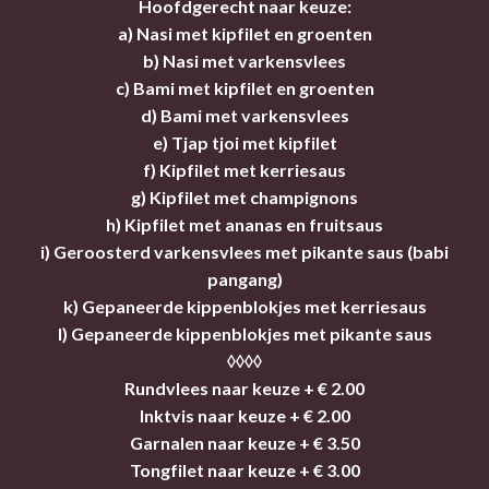
Hoofdgerecht naar keuze:
a) Nasi met kipfilet en groenten
b) Nasi met varkensvlees
c) Bami met kipfilet en groenten
d) Bami met varkensvlees
e) Tjap tjoi met kipfilet
f) Kipfilet met kerriesaus
g) Kipfilet met champignons
h) Kipfilet met ananas en fruitsaus
i) Geroosterd varkensvlees met pikante saus (babi
pangang)
k) Gepaneerde kippenblokjes met kerriesaus
l) Gepaneerde kippenblokjes met pikante saus
◊◊◊◊
Rundvlees naar keuze + € 2.00
Inktvis naar keuze + € 2.00
Garnalen naar keuze + € 3.50
Tongfilet naar keuze + € 3.00