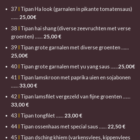
37
I
Tipan Ha look (garnalen in pikante tomatensaus)
……
25,00
€
38
I
Tipan hai shang (diverse zeevruchten met verse
groenten) ……
25,00
€
39
I
Tipan grote garnalen met diverse groenten ……
25,00
€
40
I
Tipan grote garnalen met yu yang saus ……
25,00
€
41
I
Tipan lamskroon met paprika uien en sojabonen
……
33,0
0 €
42
I
Tipan lamsfilet vergezeld van fijne groenten ……
33,0
0 €
43
I
Tipan tongfilet ……
23,00
€
44
I
Tipan ossenhaas met special saus ……
22,5
0 €
45
I
Tipan dsching khiem (varkensvlees, kippenvlees