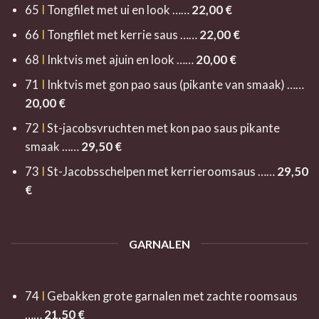
65
I
Tongfilet met ui en look ……
22,0
0 €
66
I
Tongfilet met kerrie saus ……
22,0
0 €
68
I
Inktvis met ajuin en look ……
20,00 €
71
I
Inktvis met gon pao saus (pikante van smaak) ……
20,00 €
72
I
St-jacobsvruchten met kon pao saus pikante
smaak ……
29,50 €
73
I
St-Jacobsschelpen met kerrieroomsaus ……
29,50
€
GARNALEN
74
I
Gebakken grote garnalen met zachte roomsaus
……
21,50 €