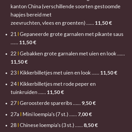
kanton China (verschillende soorten gestoomde
hapjes bereid met
zeevruchten, vlees en groenten) ……
11,5
0 €
21
I
Gepaneerde grote garnalen met pikante saus
……
11,50 €
22
I
Gebakken grote garnalen met uien en look ……
11,50 €
23
I
Kikkerbilletjes met uien en look ……
11,50 €
24
I
Kikkerbilletjes met rode peper en
tuinkruiden ……
11,50 €
27
I
Geroosterde spareribs ……
9,50 €
27a
I
Mini loempia’s (7 st.) ……
7,0
0 €
28
I
Chinese loempia’s (3 st.) ……
8,
50 €