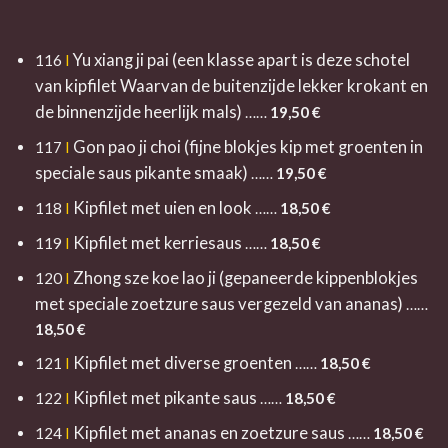
Yu xiang ji pai (een klasse apart is deze schotel
116
I
van kipfilet Waarvan de buitenzijde lekker krokant en
de binnenzijde heerlijk mals)
……
19,50 €
Gon pao ji choi (fijne blokjes kip met groenten in
117
I
speciale saus pikante smaak)
……
19,50 €
Kipfilet met uien en look
118
I
……
18,50 €
Kipfilet met kerriesaus
119
I
……
18,50 €
Zhong sze koe lao ji (gepaneerde kippenblokjes
120
I
met speciale zoetzure saus vergezeld van ananas)
……
18,50 €
Kipfilet met diverse groenten
121
I
……
18,50 €
Kipfilet met pikante saus
122
I
……
18,5
0 €
Kipfilet met ananas en zoetzure saus
124
I
……
18,50 €