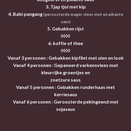
3..Tjap tjoi met kip
4. Babi pangang
(geroosterde mager vlees met en pikante
saus)
5. Gebakken rijst
◊◊◊◊
6. koffie of thee
◊◊◊◊
Vanaf 3 personen : Gebakken kipfilet met uien en look
Vanaf 4 personen : Gepaneerd varkensvlees met
kleurrijke groentjes en
zoetzure saus
Vanaf 5 personen : Gebakken runderhaas met
kerriesaus
Vanaf 6 personen : Geroosterde pekingeend met
sojasaus