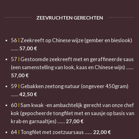
ZEEVRUCHTEN GERECHTEN
56
I
Zeekreeft op Chinese wijze (gember en bieslook)
……
57
,00 €
57
I
Gestoomde zeekreeft met en geraffineerde saus
(een samenstelling van look, kaas en Chinese wijn) ……
57
,00 €
59
I
Gebakken zeetong natuur (ongeveer 450gram)
……
42
,50 €
60
I
Sam kwak -en ambachtelijk gerecht van onze chef
kok
(gepocheerde tongfilet met en sausje op basis van
krab
en garnaaltjes) ……
27,00 €
64
I
Tongfilet met zoetzuursaus ……
22,0
0 €