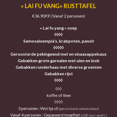
«
LAI FU VANG»
RIJSTTAFEL
€36,90P.P. (Vanaf 2 personen)
« Lai fu yang » soep
◊◊◊◊
Samosaloempia’s, krabpoten, pansit
◊◊◊◊◊
Geroosterde pekingeend met en sinaasappelsaus
Gebakken grote garnalen met uien en look
Gebakken runderhaas met diverse groenten
Gebakken rijst
◊◊◊◊
◊◊◊
koffie of thee
◊◊◊◊
3 personen : Woi tja sil
(geroosterd varkensvlees)
Vanaf 4 personen : Gepaneerd tongfilet
(chili saus apart )