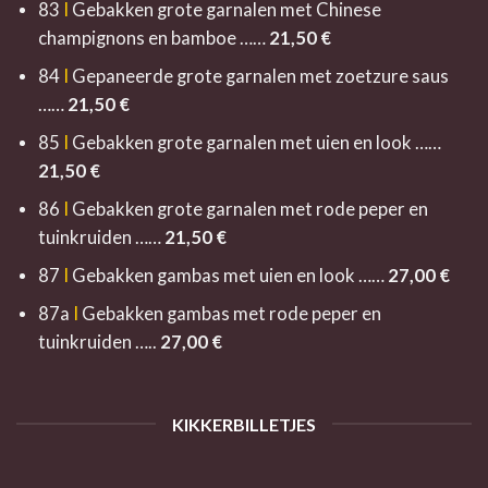
83
I
Gebakken grote garnalen met Chinese
champignons en bamboe ……
21,5
0 €
84
I
Gepaneerde grote garnalen met zoetzure saus
……
21,5
0 €
85
I
Gebakken grote garnalen met uien en look ……
21,
5
0 €
86
I
Gebakken grote garnalen met rode peper en
tuinkruiden ……
21,5
0 €
87
I
Gebakken gambas met uien en look ……
27,00 €
87a
I
Gebakken gambas met rode peper en
tuinkruiden …..
27,00 €
KIKKERBILLETJES