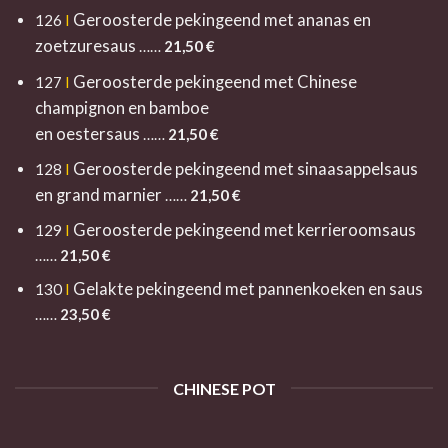
Geroosterde pekingeend met ananas en
126
I
zoetzuresaus
……
21,50 €
Geroosterde pekingeend met Chinese
127
I
champignon en bamboe
en oestersaus
……
21,50
€
Geroosterde pekingeend met sinaasappelsaus
128
I
en grand marnier
……
21,50
€
Geroosterde pekingeend met kerrieroomsaus
129
I
……
21,5
0 €
Gelakte pekingeend met pannenkoeken en saus
130
I
……
23,
50 €
CHINESE POT