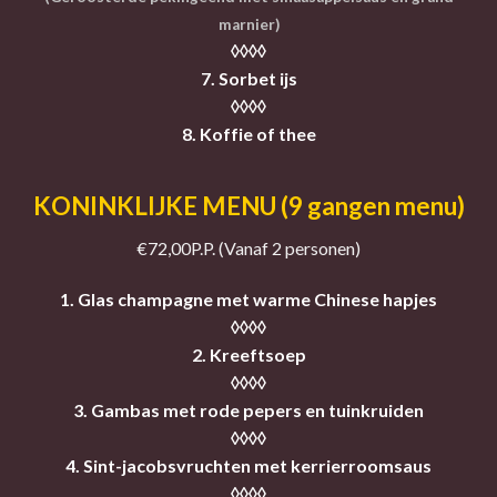
marnier)
◊◊◊◊
7. Sorbet ijs
◊◊◊◊
8. Koffie of thee
KONINKLIJKE MENU (9 gangen menu)
€72,00P.P. (Vanaf 2 personen)
1. Glas champagne met warme Chinese hapjes
◊◊◊◊
2. Kreeftsoep
◊◊◊◊
3. Gambas met rode pepers en tuinkruiden
◊◊◊◊
4. Sint-jacobsvruchten met kerrierroomsaus
◊◊◊◊