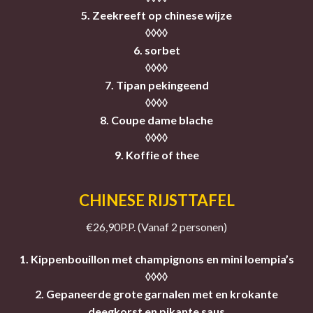
5. Zeekreeft op chinese wijze
◊◊◊◊
6. sorbet
◊◊◊◊
7. Tipan pekingeend
◊◊◊◊
8. Coupe dame blache
◊◊◊◊
9. Koffie of thee
CHINESE RIJSTTAFEL
€26,90P.P. (Vanaf 2 personen)
1. Kippenbouillon met champignons en mini loempia’s
◊◊◊◊
2. Gepaneerde grote garnalen met en krokante
deegkorst en pikante saus