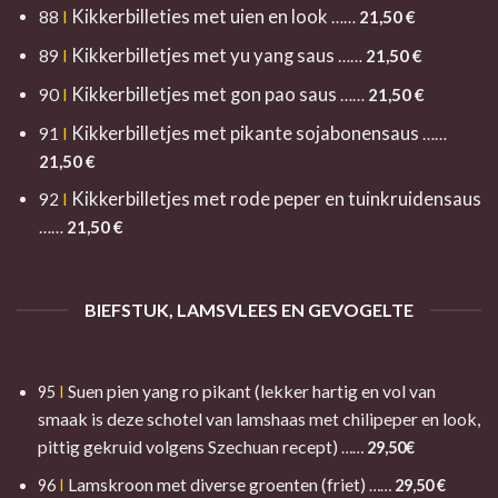
Kikkerbilleties met uien en look
88
I
……
21,5
0 €
Kikkerbilletjes met yu yang saus
89
I
……
21,5
0 €
Kikkerbilletjes met gon pao saus
90
I
……
21,5
0 €
Kikkerbilletjes met pikante sojabonensaus
91
I
……
21,5
0 €
Kikkerbilletjes met rode peper en tuinkruidensaus
92
I
……
21,5
0 €
BIEFSTUK, LAMSVLEES EN GEVOGELTE
Suen pien yang ro pikant (lekker hartig en vol van
95
I
smaak is deze schotel van lamshaas met chilipeper en look,
pittig gekruid volgens Szechuan recept)
……
29,
50€
Lamskroon met diverse groenten (friet)
96
I
……
29,50 €