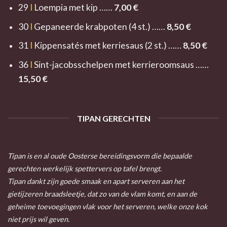
29
I
Loempia met kip ……
7,0
0 €
30
I
Gepaneerde krabpoten (4 st.) ……
8
,50 €
31
I
Kippensatés met kerriesaus (2 st.) ……
8
,50 €
36
I
Sint-jacobsschelpen met kerrieroomsaus ……
15,50 €
TIPAN GERECHTEN
Tipan is en al oude Oosterse bereidingsvorm die bepaalde
gerechten werkelijk spettervers op tafel brengt.
Tipan dankt zijn goede smaak en apart serveren aan het
gietijzeren braadsleetje, dat zo van de vlam komt, en aan de
geheime toevoegingen vlak voor het serveren, welke onze kok
niet prijs wil geven.