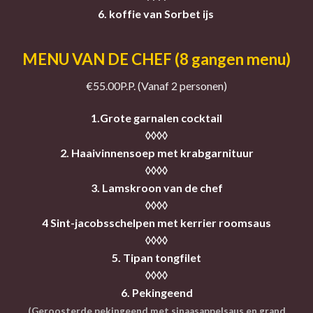
6. koffie van Sorbet ijs
MENU VAN DE CHEF (8 gangen menu)
€55.00P.P. (Vanaf 2 personen)
1.Grote garnalen cocktail
◊◊◊◊
2. Haaivinnensoep met krabgarnituur
◊◊◊◊
3. Lamskroon van de chef
◊◊◊◊
4 Sint-jacobsschelpen met kerrier roomsaus
◊◊◊◊
5. Tipan tongfilet
◊◊◊◊
6. Pekingeend
(Geroosterde pekingeend met sinaasappelsaus en grand