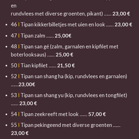
en
rundvlees met diverse groenten, pikant) ……
23,00
€
46
I
Tipan kikkerbilletjes met uien en look ……
23,0
0 €
47
I
Tipan zalm ……
25,00€
48
I
Tipan san gé (zalm, garnalen en kipfilet met
boterlooksaus) ……
25,00 €
50
I
Tian kipfilet ……
21,50 €
52
I
Tipan san shang ha (kip, rundvlees en garnalen)
……
23,0
0€
53
I
Tipan san shang yu (kip, rundvlees en tongfilet)
……
23,00
€
54
I
Tipan zeekreeft met look ……
57,00
€
55
I
Tipan pekingeend met diverse groenten ……
23,00
€