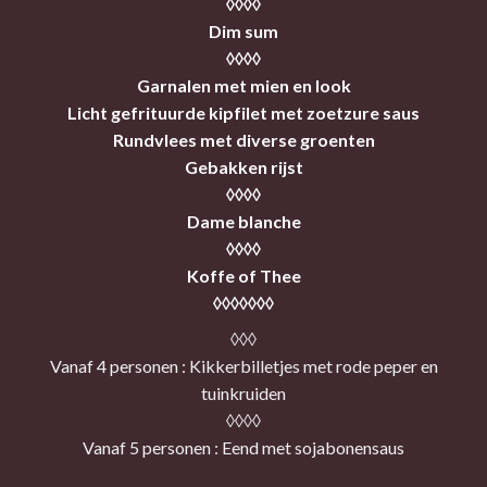
◊◊◊◊
Dim sum
◊◊◊◊
Garnalen met mien en look
Licht gefrituurde kipfilet met zoetzure saus
Rundvlees met diverse groenten
Gebakken rijst
◊◊◊◊
Dame blanche
◊◊◊◊
Koffe of Thee
◊◊◊◊◊◊◊
◊◊◊
Vanaf 4 personen : Kikkerbilletjes met rode peper en
tuinkruiden
◊◊◊◊
Vanaf 5 personen : Eend met sojabonensaus