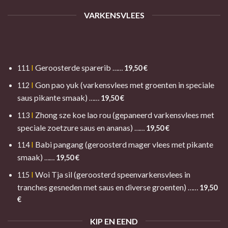
VARKENSVLEES
Geroosterde sparerib
111
I
……
19,50 €
Gon pao yuk (varkensvlees met groenten in speciale
112
I
saus pikante smaak)
……
19,50
€
Zhong sze koe lao rou (gepaneerd varkensvlees met
113
I
speciale zoetzure saus en ananas)
……
19,50
€
Babi pangang (geroosterd mager vlees met pikante
114
I
smaak)
……
19,50
€
Woi Tja sil (geroosterd speenvarkensvlees in
115
I
tranches gesneden met saus en diverse groenten)
……
19,50
€
KIP EN EEND