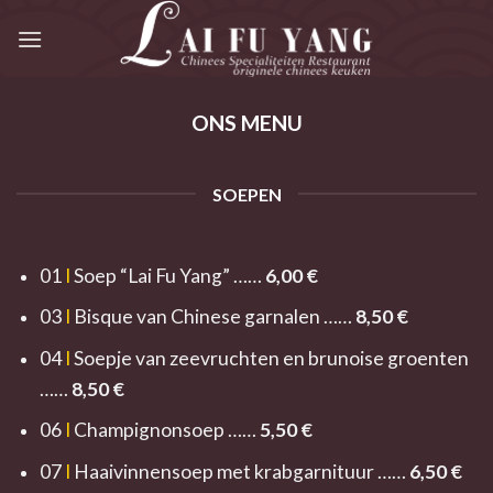
Skip
to
content
ONS MENU
SOEPEN
01
I
Soep “Lai Fu Yang” ……
6,00
€
03
I
Bisque van Chinese garnalen ……
8,
50 €
04
I
Soepje van zeevruchten en brunoise groenten
……
8
,50 €
06
I
Champignonsoep ……
5,50
€
07
I
Haaivinnensoep met krabgarnituur ……
6,50
€