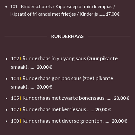
Kinderschotels / Kippesoep of mini loempias /
101
I
Kipsaté of frikandel met frietjes / Kinderijs
……
17,00 €
RUNDERHAAS
Runderhaas in yu yang saus (zuur pikante
102
I
smaak)
……
20,00 €
Runderhaas gon pao saus (zoet pikante
103
I
smaak)
……
20,00
€
Runderhaas met zwarte bonensaus
105
I
……
20,00
€
Runderhaas met kerriesaus
107
I
……
20,00
€
Runderhaas met diverse groenten
108
I
……
20,00
€