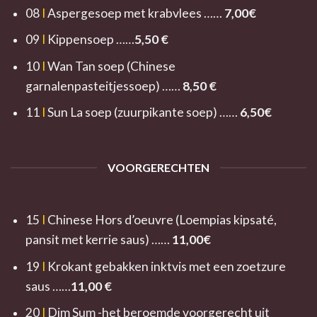
08
I
Aspergesoep met krabvlees ……
7
,00€
09
I
Kippensoep ……
5,50 €
10
I
Wan Tan soep (Chinese
garnalenpasteitjessoep) ……
8,
50 €
11
I
Sun La soep (zuurpikante soep) ……
6,50
€
VOORGERECHTEN
15
I
Chinese Hors d’oeuvre
(Loempias kipsaté,
pansit met kerrie saus) ……
11,00€
19
I
Krokant gebakken inktvis met een zoetzure
saus ……
11,0
0 €
20
I
Dim Sum -het beroemde voorgerecht uit