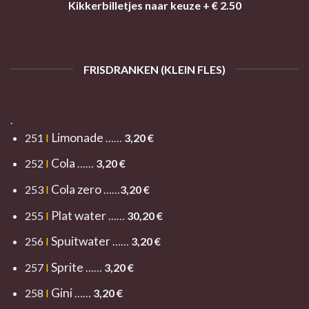
Kikkerbilletjes naar keuze + € 2.50
FRISDRANKEN (KLEIN FLES)
.
Limonade
251
I
……
3,20
€
Cola
252
I
……
3,20
€
Cola zero
253
I
……
3,20
€
Plat water
255
I
……
30,2
0 €
Spuitwater
256
I
……
3,20 €
Sprite
257
I
……
3,20 €
Gini
258
I
……
3,20 €